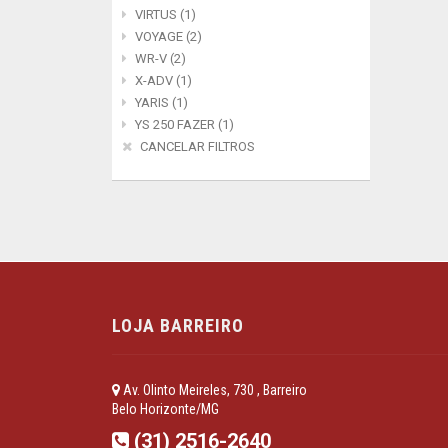
VIRTUS (1)
VOYAGE (2)
WR-V (2)
X-ADV (1)
YARIS (1)
YS 250 FAZER (1)
CANCELAR FILTROS
LOJA BARREIRO
Av. Olinto Meireles, 730 , Barreiro
Belo Horizonte/MG
(31) 2516-2640