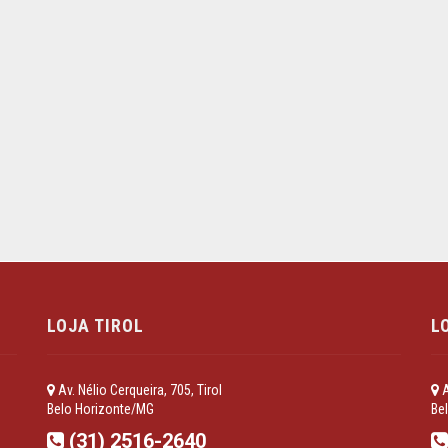
LOJA TIROL
L
Av. Nélio Cerqueira, 705, Tirol
A
Belo Horizonte/MG
Be
(31) 2516-2640