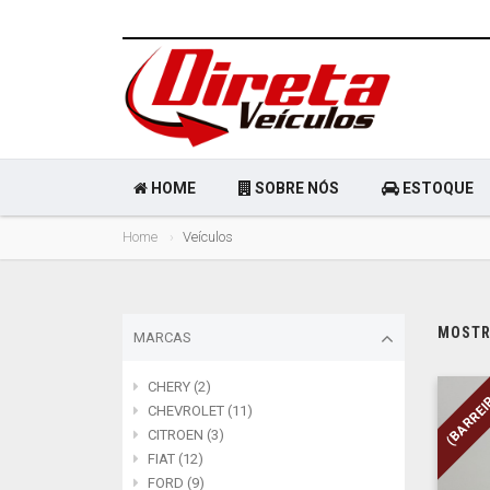
HOME
SOBRE NÓS
ESTOQUE
Home
Veículos
MOSTRA
MARCAS
CHERY (2)
(BARREI
CHEVROLET (11)
CITROEN (3)
FIAT (12)
FORD (9)