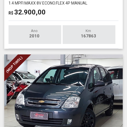
1.4 MPFI MAXX 8V ECONO.FLEX 4P MANUAL
32.900,00
R$
Ano
Km
2010
167863
(MOP TIROL)