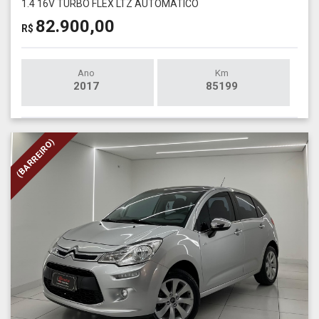
1.4 16V TURBO FLEX LTZ AUTOMÁTICO
82.900,00
R$
Ano
Km
2017
85199
(BARREIRO)