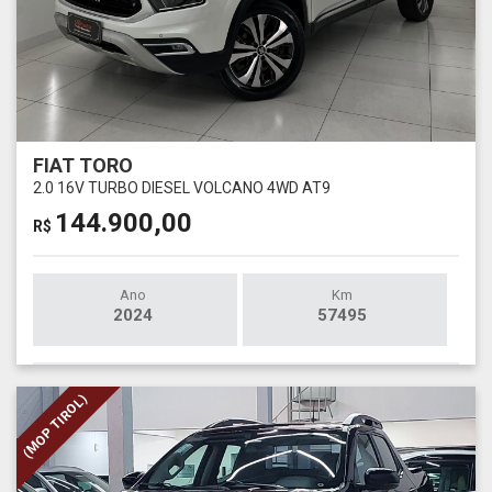
FIAT TORO
2.0 16V TURBO DIESEL VOLCANO 4WD AT9
144.900,00
R$
Ano
Km
2024
57495
(MOP TIROL)