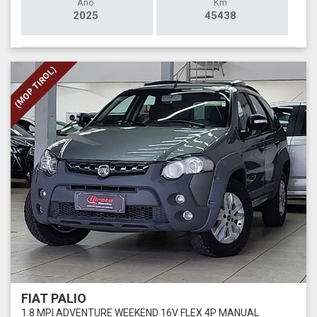
Ano
Km
2025
45438
(MOP TIROL)
FIAT PALIO
1.8 MPI ADVENTURE WEEKEND 16V FLEX 4P MANUAL