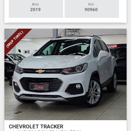
Ano
Km
2019
90960
(MOP TIROL)
CHEVROLET TRACKER