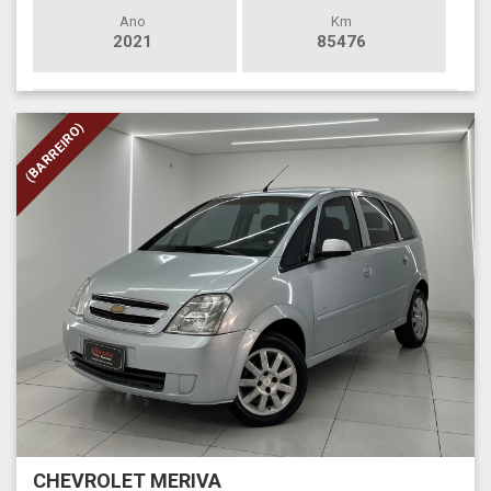
Ano
Km
2021
85476
(BARREIRO)
CHEVROLET MERIVA