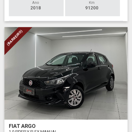
Ano
Km
2018
91200
(BARREIRO)
FIAT ARGO
1.0 FIREFLY FLEX MANUAL