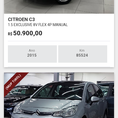
CITROEN C3
1.5 EXCLUSIVE 8V FLEX 4P MANUAL
50.900,00
R$
Ano
Km
2015
85524
(MOP TIROL)