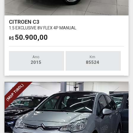
CITROEN C3
1.5 EXCLUSIVE 8V FLEX 4P MANUAL
50.900,00
R$
Ano
Km
2015
85524
(MOP TIROL)