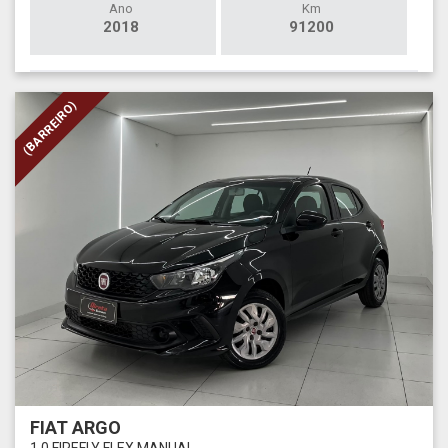
Ano
Km
2018
91200
(BARREIRO)
FIAT ARGO
1.0 FIREFLY FLEX MANUAL