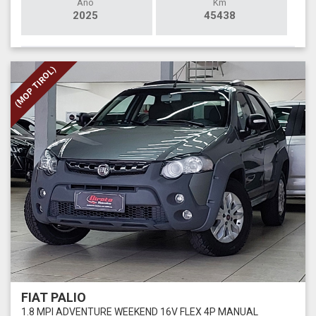
Ano
Km
2025
45438
(MOP TIROL)
FIAT PALIO
1.8 MPI ADVENTURE WEEKEND 16V FLEX 4P MANUAL