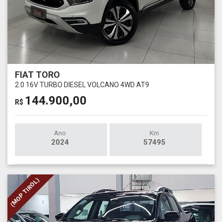
FIAT TORO
2.0 16V TURBO DIESEL VOLCANO 4WD AT9
144.900,00
R$
Ano
Km
2024
57495
(MOP TIROL)