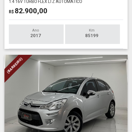
1.4 16V TURBO FLEX LTZ AUTOMÁTICO
82.900,00
R$
Ano
Km
2017
85199
(BARREIRO)