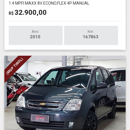
1.4 MPFI MAXX 8V ECONO.FLEX 4P MANUAL
32.900,00
R$
Ano
Km
2010
167863
(MOP TIROL)