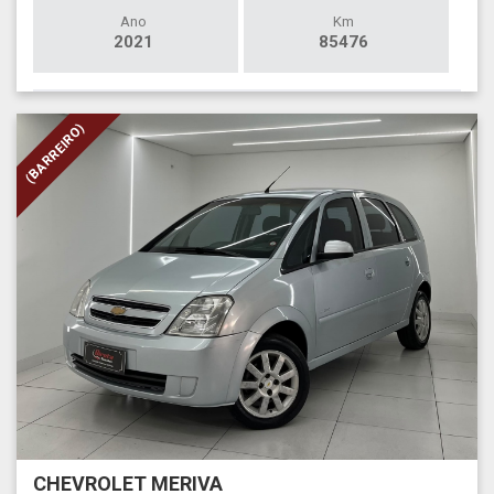
Ano
Km
2021
85476
(BARREIRO)
CHEVROLET MERIVA