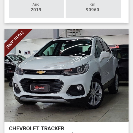
Ano
Km
2019
90960
(MOP TIROL)
CHEVROLET TRACKER