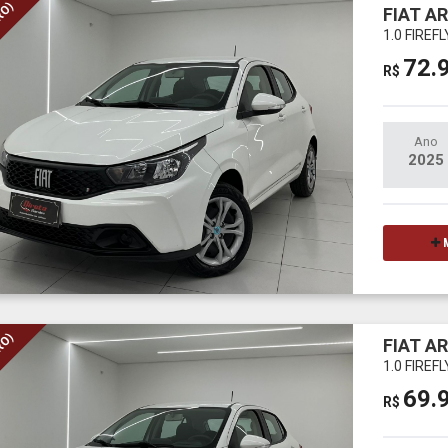
RO)
FIAT A
1.0 FIREF
72.
R$
Ano
2025
M
RO)
FIAT A
1.0 FIREF
69.
R$