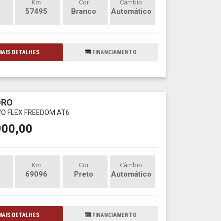
Km
Cor
Câmbio
57495
Branco
Automático
AIS DETALHES
FINANCIAMENTO
ORO
EVO FLEX FREEDOM AT6
900,00
Km
Cor
Câmbio
69096
Preto
Automático
AIS DETALHES
FINANCIAMENTO