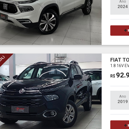
Ano
2024
M
ROL)
FIAT T
1.8 16V 
92.
R$
Ano
2019
M