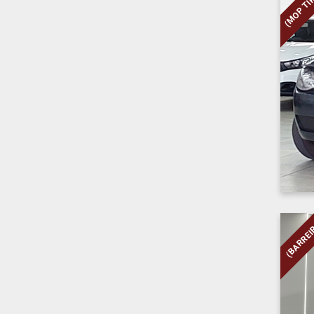
(MOP TI
(BARREI