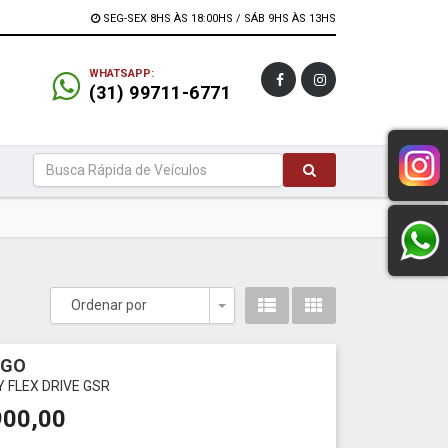
SEG-SEX 8HS ÀS 18:00HS / SÁB 9HS ÀS 13HS
WHATSAPP:
(31) 99711-6771
Ordenar por
Toggle Dropdown
RGO
LY FLEX DRIVE GSR
900,00