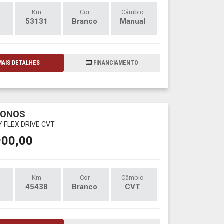
Km
Cor
Câmbio
53131
Branco
Manual
AIS DETALHES
FINANCIAMENTO
RONOS
LY FLEX DRIVE CVT
900,00
Km
Cor
Câmbio
45438
Branco
CVT