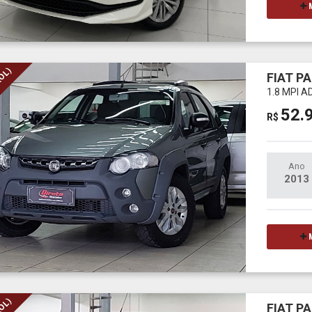
M
ROL)
FIAT PA
1.8 MPI 
52.
R$
Ano
2013
M
FIAT PA