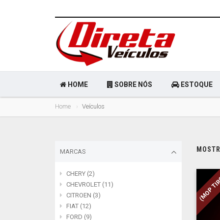
HOME
SOBRE NÓS
ESTOQUE
Home
Veículos
MOSTRA
MARCAS
CHERY (2)
(MOP TI
CHEVROLET (11)
CITROEN (3)
FIAT (12)
FORD (9)