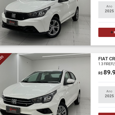
Ano
2025
M
RO)
FIAT C
1.3 FIREF
89.
R$
Ano
2025