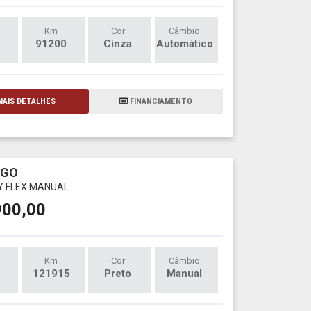
Km
Cor
Câmbio
91200
Cinza
Automático
AIS DETALHES
FINANCIAMENTO
RGO
LY FLEX MANUAL
900,00
Km
Cor
Câmbio
121915
Preto
Manual