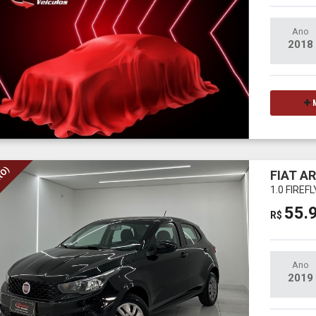
Ano
2018
M
RO)
FIAT A
1.0 FIREF
55.
R$
Ano
2019