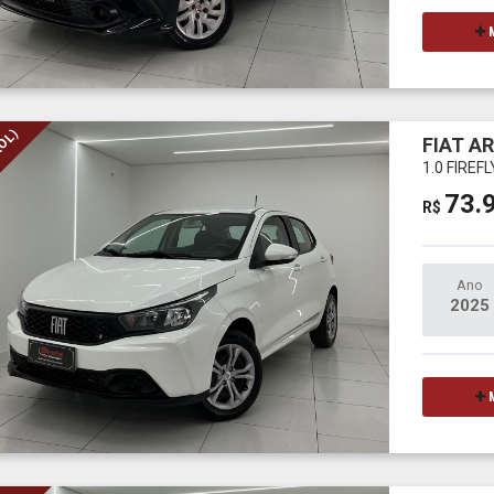
M
ROL)
FIAT A
1.0 FIREF
73.
R$
Ano
2025
M