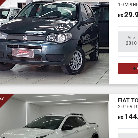
ROL)
1.0 MPI F
29.
R$
Ano
2010
M
RO)
FIAT T
2.0 16V 
144
R$