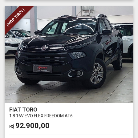
(MOP TIROL)
FIAT TORO
1.8 16V EVO FLEX FREEDOM AT6
92.900,00
R$