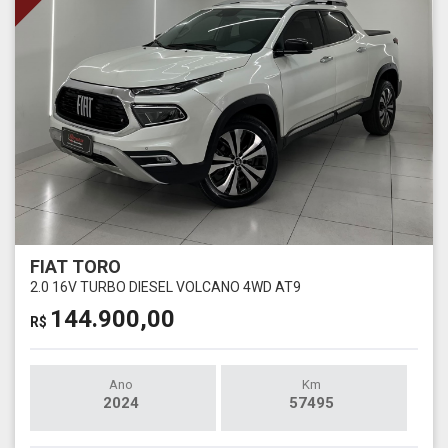
FIAT TORO
2.0 16V TURBO DIESEL VOLCANO 4WD AT9
144.900,00
R$
Ano
Km
2024
57495