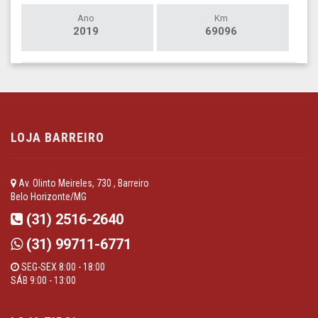
Ano
Km
2019
69096
LOJA BARREIRO
Av. Olinto Meireles, 730 , Barreiro
Belo Horizonte/MG
(31) 2516-2640
(31) 99711-6771
SEG-SEX 8:00 - 18:00
SÁB 9:00 - 13:00